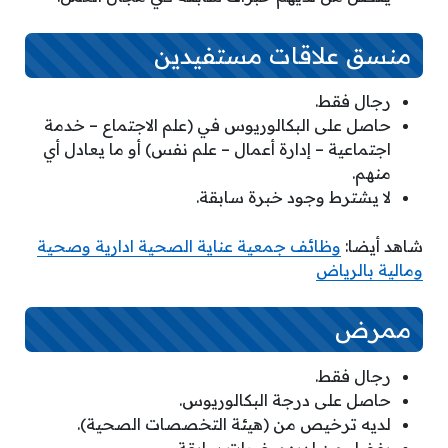
منسق علاقات مستفيدين
رجال فقط.
حاصل على البكالوريوس في (علم الاجتماع – خدمة
اجتماعية – إدارة أعمال – علم نفس) أو ما يعادل أي
منهم.
لا يشترط وجود خبرة سابقة.
شاهد أيضا:
وظائف جمعية عناية الصحية ادارية وصحية
ومالية بالرياض
ممرض
رجال فقط.
حاصل على درجة البكالوريوس.
لديه ترخيص من (هيئة التخصصات الصحية).
يفضل من لديهم خبرات سابقة.