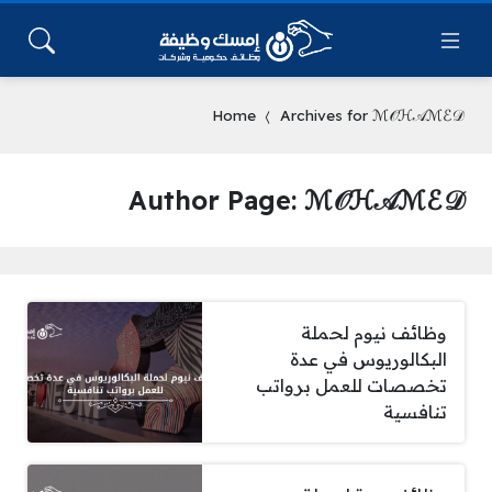
Home
Archives for ℳ𝒪ℋ𝒜ℳℰ𝒟
Author Page: ℳ𝒪ℋ𝒜ℳℰ𝒟
وظائف نيوم لحملة
البكالوريوس في عدة
تخصصات للعمل برواتب
تنافسية