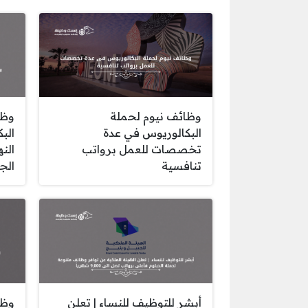
وظائف نيوم لحملة
وظا
البكالوريوس في عدة
الب
تخصصات للعمل برواتب
الن
تنافسية
الج
أبشر للتوظيف للنساء | تعلن
وظا