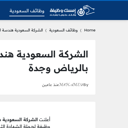
وظائف السعودية
و
Home
وظائف السعودية
الشركة السعودية هندسة ال
الشركة السعودية هند
بالرياض وجدة
By
ℳ𝒪ℋ𝒜ℳℰ𝒟
منذ عامين
أعلنت
الشركة السعودية 
وظيفة لحملة الشهادة ال