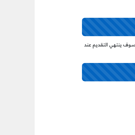
ديم يوم الأربعاء الموافق27/3/2024م، والموافق هجريا يوم 17/9/1445ه، وسوف ينتهي التقديم عند