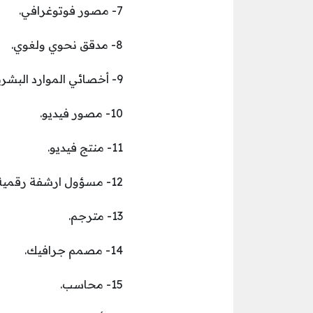
7- مصور فوتوغرافي.
8- مدقق نحوي ولغوي.
9- أخصائي الموارد البشرية.
10- مصور فيديو.
11- منتج فيديو.
12- مسؤول ارشفة رقمية.
13- مترجم.
14- مصمم جرافيك.
15- محاسب.