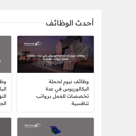
أحدث الوظائف
وظائف نيوم لحملة
وظا
البكالوريوس في عدة
الب
تخصصات للعمل برواتب
الن
تنافسية
الج