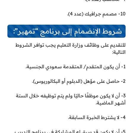
10- مصمم جرافيك (عدد 4).
شروط الإنضمام إلى برنامج “تمهير”:
للتقديم على وظائف وزارة التعليم يجب توافر الشروط
التالية:
1- أن يكون المتقدم/ المتقدمة سعودي الجنسية.
2- حاصل على مؤهل (الدبلوم أو البكالوريوس).
3- أن لا يكون موظفًا حاليًا ولم يتم توظيفه خلال الستة
أشهر الماضية.
4- لا يشترط الخبرة السابقة.
5- أن لا يكون قد سبق له المشاركة في برنامج التدريب