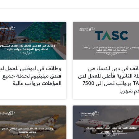
ئف في دبي للنساء من
وظائف في ابوظبي للعمل لد
ة الثانوية فأعلى للعمل لدى
فندق ميلينيوم لحملة جميع
TASC برواتب تصل الى 7500
المؤهلات برواتب عالية
م شهريا