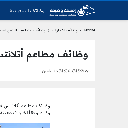
وظائف السعودية
و
Home
وظائف الامارات
وظائف مطاعم أتلانتس لحمل
وظائف مطاعم أتلانتس
By
ℳ𝒪ℋ𝒜ℳℰ𝒟
منذ عامين
وذلك وفقاً لخبرات معينة 