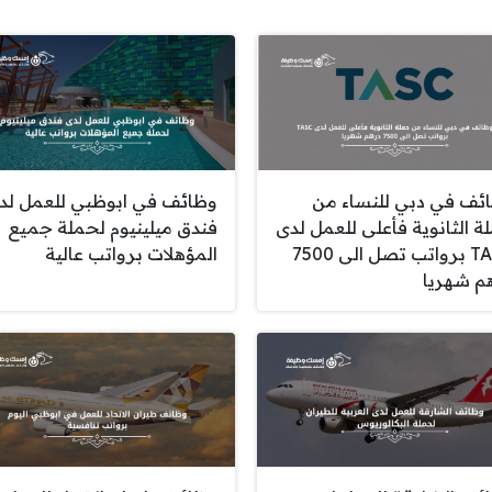
ئف في دبي للنساء من
وظائف في ابوظبي للعمل لد
ة الثانوية فأعلى للعمل لدى
فندق ميلينيوم لحملة جميع
TASC برواتب تصل الى 7500
المؤهلات برواتب عالية
م شهريا