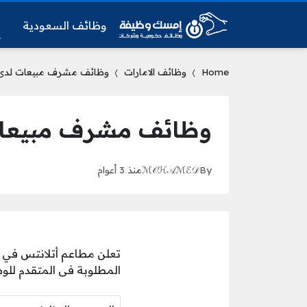
وظائف السعودية
و
Home
وظائف الامارات
وظائف مشرف مبيعات لدى 
وظائف مشرف مبيعات 
By
ℳ𝒪ℋ𝒜ℳℰ𝒟
منذ 3 أعوام
تعلن مطاعم أتلانتس في 
المطلوبة فى المتقدم للوظي