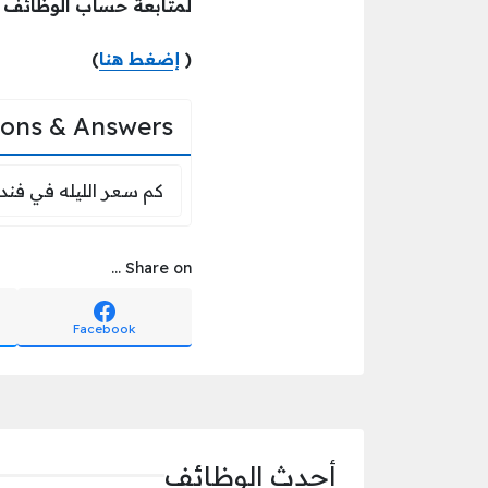
لمتابعة حساب الوظائف ع
(
إضغط هنا
)
ions & Answers
كم سعر الليله
كم سعر الليله في فند
Share on ...
Facebook
أحدث الوظائف