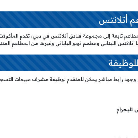
م أتلانتس
اعم تابعة إلى مجموعة فنادق أتلانتس في دبي، تقدم المأكولا
 اتلانتس اللبناني ومطعم نوبو الياباني وغيرها من المطاعم المتنو
للوظيفة
 وجود رابط مباشر يمكن للمتقدم لوظيفة مشرف مبيعات التسجي
ى تليجرام