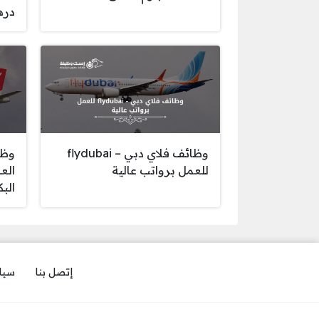
دره
وظائف فلاي دبي – flydubai
وظا
للعمل برواتب عالية
الع
الب
إتصل بنا
سيا