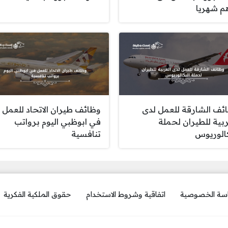
م شهريا
ئف الشارقة للعمل لدى
وظائف طيران الاتحاد للعمل
ربية للطيران لحملة
في ابوظبي اليوم برواتب
كالوريوس
تنافسية
سة الخصوصية
اتفاقية وشروط الاستخدام
حقوق الملكية الفكرية