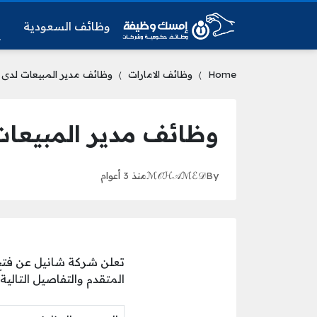
وظائف السعودية
و
Home
وظائف الامارات
وظائف مدير المبيعات لدى 
وظائف مدير المبيعا
By
ℳ𝒪ℋ𝒜ℳℰ𝒟
منذ 3 أعوام
تعلن شركة شانيل عن فتح 
المتقدم والتفاصيل التالية.