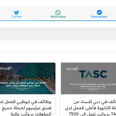
Twitter
WhatsApp
Messenger
ئف في دبي للنساء من
وظائف في ابوظبي للعمل لد
ة الثانوية فأعلى للعمل لدى
فندق ميلينيوم لحملة جميع
TASC برواتب تصل الى 7500
المؤهلات برواتب عالية