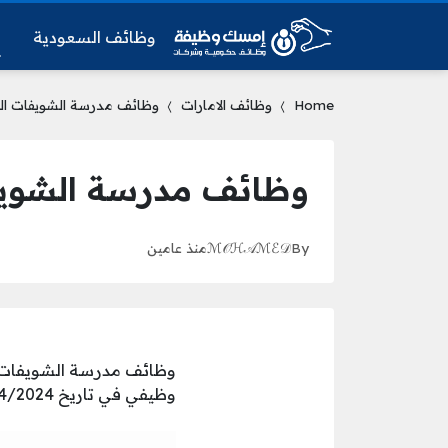
وظائف السعودية
و
Home
وظائف الامارات
وظائف مدرسة الشويفات الدو
وظائف مدرسة الشويفا
By
ℳ𝒪ℋ𝒜ℳℰ𝒟
منذ عامين
وظائف مدرسة الشويفات ال
وظيفي في تاريخ 27/4/2024 ضمن فريقها وفق المؤهلات والشروط المطلوبة في الشاغر التالي: