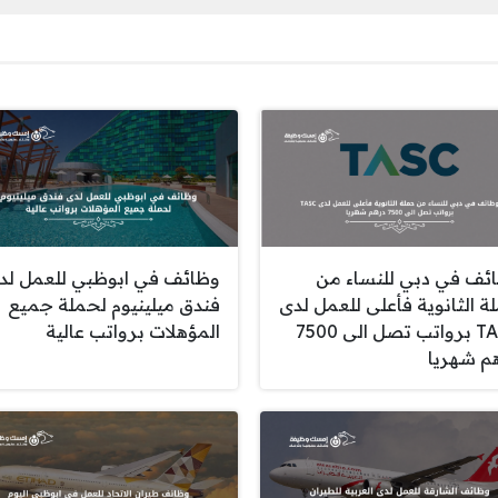
ئف في دبي للنساء من
وظائف في ابوظبي للعمل لد
ة الثانوية فأعلى للعمل لدى
فندق ميلينيوم لحملة جميع
TASC برواتب تصل الى 7500
المؤهلات برواتب عالية
م شهريا