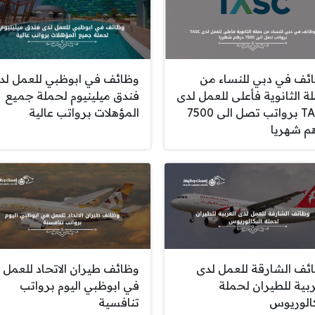
ئف في دبي للنساء من
وظائف في ابوظبي للعمل لد
ة الثانوية فأعلى للعمل لدى
فندق ميلينيوم لحملة جميع
TASC برواتب تصل الى 7500
المؤهلات برواتب عالية
م شهريا
ئف الشارقة للعمل لدى
وظائف طيران الاتحاد للعمل
ربية للطيران لحملة
في ابوظبي اليوم برواتب
كالوريوس
تنافسية