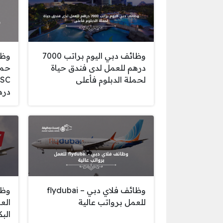
وظائف دبي اليوم براتب 7000
وظا
درهم للعمل لدى فندق حياة
حمل
لحملة الدبلوم فأعلى
دره
وظائف فلاي دبي – flydubai
وظا
للعمل برواتب عالية
الع
الب