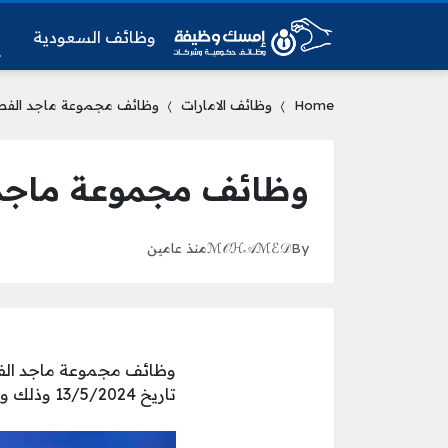
وظائف السعودية
و
Home
وظائف الامارات
وظائف مجموعة ماجد الفطي
وظائف مجموعة ماجد ا
By
ℳ𝒪ℋ𝒜ℳℰ𝒟
منذ عامين
وظائف مجموعة ماجد الفط
تاريخ 13/5/2024 وذلك وفقاً لمؤهلات وشروط محددة للشاغر التالي: