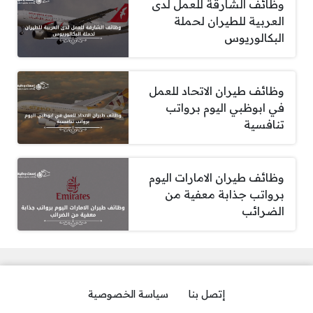
وظائف الشارقة للعمل لدى
العربية للطيران لحملة
البكالوريوس
وظائف طيران الاتحاد للعمل
في ابوظبي اليوم برواتب
تنافسية
وظائف طيران الامارات اليوم
برواتب جذابة معفية من
الضرائب
إتصل بنا
سياسة الخصوصية