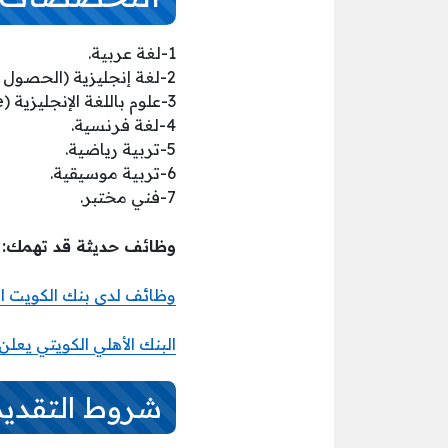
1-لغة عربية.
2-لغة إنجليزية (الحصول على IELTS أو الحصول على 6 أكاديمي).
3-علوم باللغة الإنجليزية (Science)،(الحصول على IELTS أو الحصول على 6 أكاديمي).
4-لغة فرنسية.
5-تربية رياضية.
6-تربية موسيقية.
7-فني مختبر.
وظائف حديثة قد تهمك:
وظائف لدى بنك الكويت ال
البنك الأهلي الكويتي يع
شروط التقديم