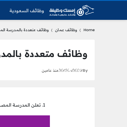
وظائف السعودية
و
Home
وظائف عمان
وظائف متعددة بالمدرسة ال
وظائف متعددة بالمد
By
ℳ𝒪ℋ𝒜ℳℰ𝒟
منذ عامين
تعلن المدرسة المصر