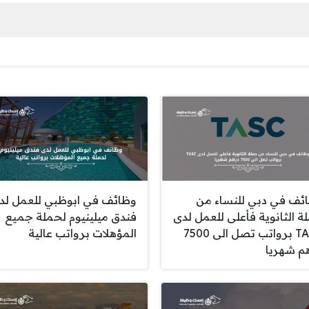
ئف في دبي للنساء من
وظائف في ابوظبي للعمل لد
ة الثانوية فأعلى للعمل لدى
فندق ميلينيوم لحملة جميع
TASC برواتب تصل الى 7500
المؤهلات برواتب عالية
م شهريا