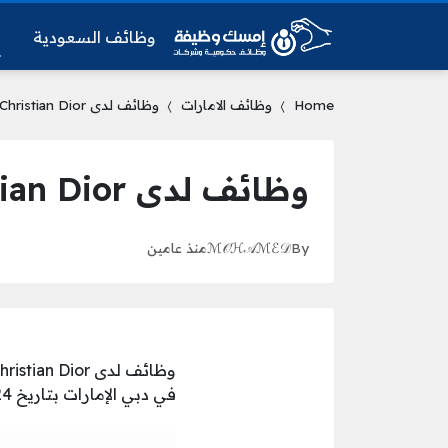
وظائف السعودية
و
Home
وظائف الامارات
وظائف لدى Parfums Christian Dior في دبي الإمارات
وظائف لدى Parfums Christian Dior في دبي الإمارات
By
ℳ𝒪ℋ𝒜ℳℰ𝒟
منذ عامين
في دبي الإمارات بتاريخ 27/4/2024 وفق متطلبات ومؤهلات للشاغر التالي: