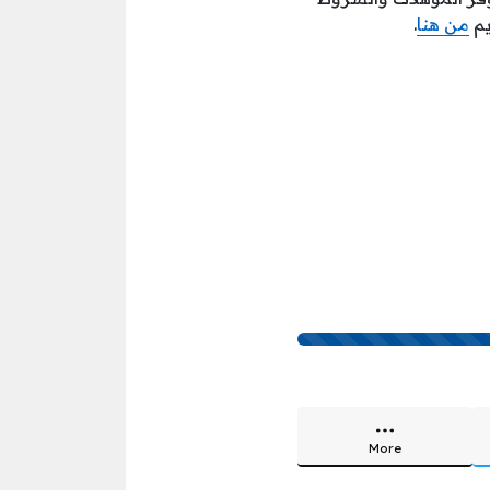
من هنا
.
More