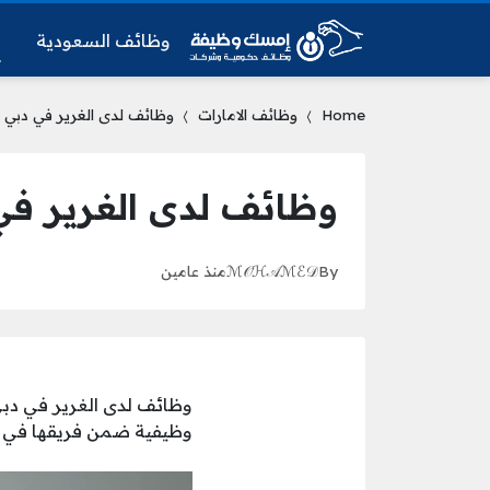
وظائف السعودية
و
Home
وظائف الامارات
وظائف لدى الغرير في دبي ال
وظائف لدى الغرير في 
By
ℳ𝒪ℋ𝒜ℳℰ𝒟
منذ عامين
وظائف لدى الغرير في دبي 
وظيفية ضمن فريقها في تاريخ 27/4/2024 وفق المؤهلات والشروط المطلوبة للشاغ