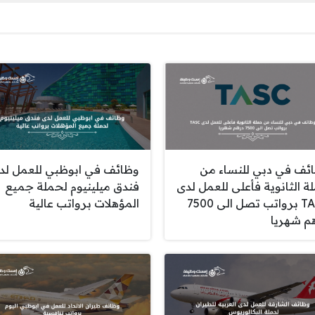
ئف في دبي للنساء من
وظائف في ابوظبي للعمل لد
ة الثانوية فأعلى للعمل لدى
فندق ميلينيوم لحملة جميع
TASC برواتب تصل الى 7500
المؤهلات برواتب عالية
م شهريا