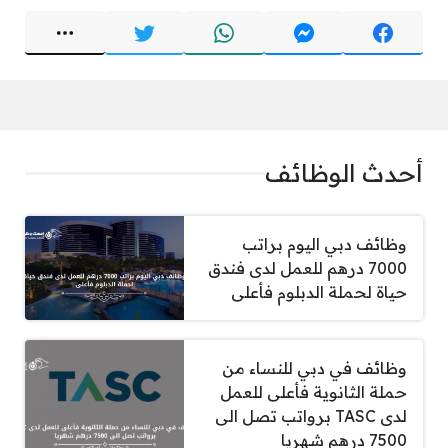
أحدث الوظائف
وظائف دبي اليوم براتب
7000 درهم للعمل لدى فندق
حياة لحملة الدبلوم فأعلى
وظائف في دبي للنساء من
حملة الثانوية فأعلى للعمل
لدى TASC برواتب تصل الى
7500 درهم شهريا