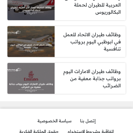
العربية للطيران لحملة
البكالوريوس
وظائف طيران الاتحاد للعمل
في ابوظبي اليوم برواتب
تنافسية
وظائف طيران الامارات اليوم
برواتب جذابة معفية من
الضرائب
إتصل بنا
سياسة الخصوصية
اتفاقية وشروط الاستخدام
حقوق الملكية الفكرية