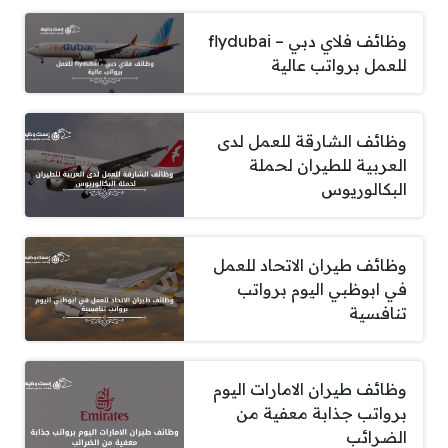
وظائف فلاي دبي – flydubai
للعمل برواتب عالية
وظائف الشارقة للعمل لدى
العربية للطيران لحملة
البكالوريوس
وظائف طيران الاتحاد للعمل
في ابوظبي اليوم برواتب
تنافسية
وظائف طيران الامارات اليوم
برواتب جذابة معفية من
الضرائب