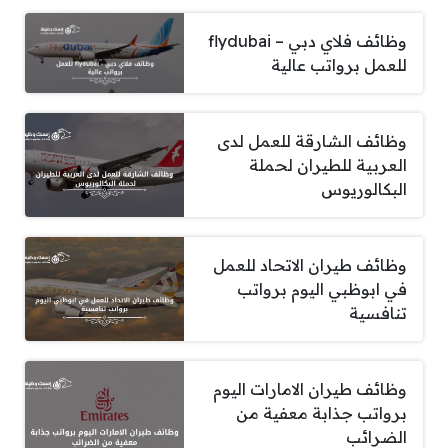
وظائف فلاي دبي – flydubai
للعمل برواتب عالية
وظائف الشارقة للعمل لدى
العربية للطيران لحملة
البكالوريوس
وظائف طيران الاتحاد للعمل
في ابوظبي اليوم برواتب
تنافسية
وظائف طيران الامارات اليوم
برواتب جذابة معفية من
الضرائب