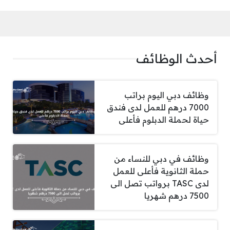
أحدث الوظائف
وظائف دبي اليوم براتب
7000 درهم للعمل لدى فندق
حياة لحملة الدبلوم فأعلى
وظائف في دبي للنساء من
حملة الثانوية فأعلى للعمل
لدى TASC برواتب تصل الى
7500 درهم شهريا