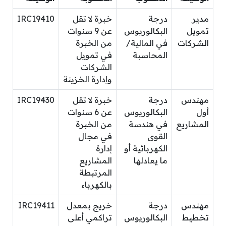
مدير
درجة
خبرة لا تقل
IRC19410
تمويل
البكالوريوس
عن 9 سنوات
الشركات
في المالية/
من الخبرة
المحاسبة
في تمويل
الشركات
وإدارة الخزينة
مهندس
درجة
خبرة لا تقل
IRC19430
أول
البكالوريوس
عن 6 سنوات
المشاريع
في هندسة
من الخبرة
القوى
في مجال
الكهربائية أو
إدارة
ما يعادلها
المشاريع
المرتبطة
بالكهرباء
مهندس
درجة
خريج بمعدل
IRC19411
تخطيط
البكالوريوس
تراكمي أعلى