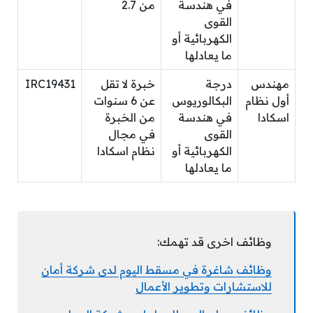
في هندسة
من 2.7
القوى
الكهربائية أو
ما يعادلها
مهندس
درجة
خبرة لا تقل
IRC19431
أول نظام
البكالوريوس
عن 6 سنوات
اسكادا
في هندسة
من الخبرة
القوى
في مجال
الكهربائية أو
نظام اسكادا
ما يعادلها
وظائف اخرى قد تهمك:
وظائف شاغرة في مسقط اليوم لدى شركة أمان
للاستشارات وتطوير الأعمال