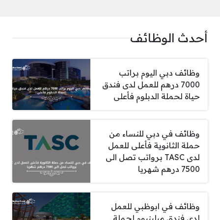
أحدث الوظائف
وظائف دبي اليوم براتب
7000 درهم للعمل لدى فندق
حياة لحملة الدبلوم فأعلى
وظائف في دبي للنساء من
حملة الثانوية فأعلى للعمل
لدى TASC برواتب تصل الى
7500 درهم شهريا
وظائف في ابوظبي للعمل
لدى فندق ميلينيوم لحملة