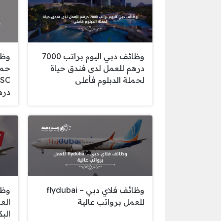
وظائف دبي اليوم براتب 7000
وظا
درهم للعمل لدى فندق حياة
حمل
لحملة الدبلوم فأعلى
دره
وظائف فلاي دبي – flydubai
وظا
للعمل برواتب عالية
الع
الب