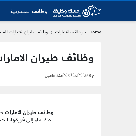
وظائف السعودية
و
Home
وظائف الامارات
وظائف طيران الامارات للعم
وظائف طيران الامارا
By
ℳ𝒪ℋ𝒜ℳℰ𝒟
منذ عامين
وظائف طيران الامارات
حي
للانضمام إلى فريقها، للح