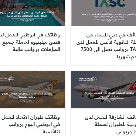
ئف في دبي للنساء من
وظائف في ابوظبي للعمل لد
ة الثانوية فأعلى للعمل لدى
فندق ميلينيوم لحملة جميع
TASC برواتب تصل الى 7500
المؤهلات برواتب عالية
م شهريا
ئف الشارقة للعمل لدى
وظائف طيران الاتحاد للعمل
ربية للطيران لحملة
في ابوظبي اليوم برواتب
كالوريوس
تنافسية