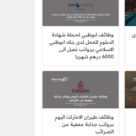
ى
وظائف ابوظبي لحملة شهادة
الدبلوم للعمل لدى بنك ابوظبي
الاسلامي برواتب تصل الى
6000 درهم شهريا
وظائف طيران الامارات اليوم
برواتب جذابة معفية من
الضرائب