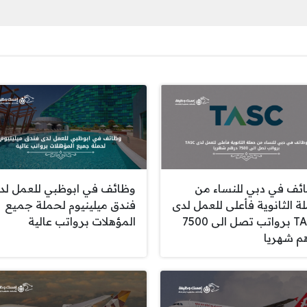
ئف في دبي للنساء من
وظائف في ابوظبي للعمل لد
ة الثانوية فأعلى للعمل لدى
فندق ميلينيوم لحملة جميع
TASC برواتب تصل الى 7500
المؤهلات برواتب عالية
م شهريا