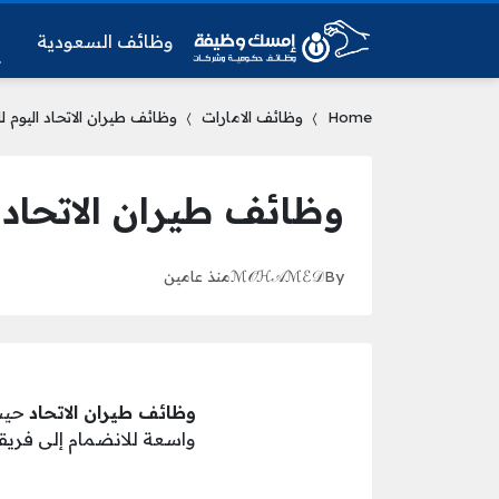
وظائف السعودية
و
Home
وظائف الامارات
وظائف طيران الاتحاد اليوم 
وظائف طيران الاتحاد 
By
ℳ𝒪ℋ𝒜ℳℰ𝒟
منذ عامين
وظائف طيران الاتحاد
حيث 
واسعة للانضمام إلى فريقه