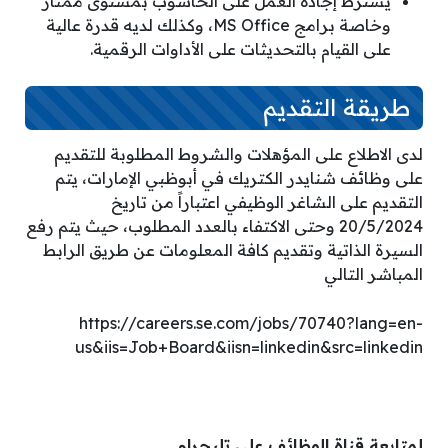
يشترط إجادة العمل على الحاسوب بمستوى ممتاز
وخاصة برامج MS Office، وكذلك لديه قدرة عالية
على القيام بالتحديثات على الأداوات الرقمية.
طريقة التقديم
لدى الاطلاع على المؤهلات والشروط المطلوبة للتقديم
على وظائف شنايدر الكتريك في أبوظبي الإمارات، يتم
التقديم على الشاغر الوظيفي اعتباراً من تاريخ
20/5/2024 وحتى الاكتفاء بالعدد المطلوب، حيث يتم رفع
السيرة الذاتية وتقديم كافة المعلومات عن طريق الرابط
المباشر التالي
https://careers.se.com/jobs/70740?lang=en-
us&iis=Job+Board&iisn=linkedin&src=linkedin
لمتابعة قناة الوظائف على تليجرام