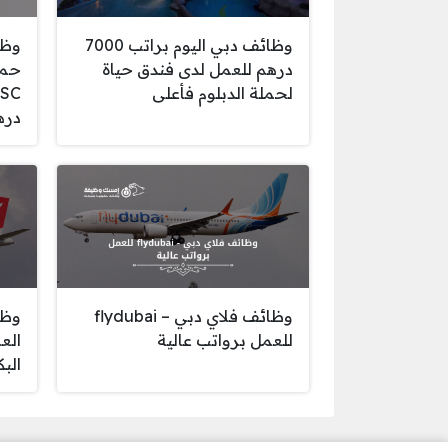
وظائف دبي اليوم براتب 7000
وظا
درهم للعمل لدى فندق حياة
حمل
لحملة الدبلوم فأعلى
دره
وظائف فلاي دبي – flydubai
وظا
للعمل برواتب عالية
الع
الب