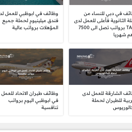
ئف في دبي للنساء من
وظائف في ابوظبي للعمل لد
ة الثانوية فأعلى للعمل لدى
فندق ميلينيوم لحملة جميع
TASC برواتب تصل الى 7500
المؤهلات برواتب عالية
م شهريا
ئف الشارقة للعمل لدى
وظائف طيران الاتحاد للعمل
ربية للطيران لحملة
في ابوظبي اليوم برواتب
كالوريوس
تنافسية