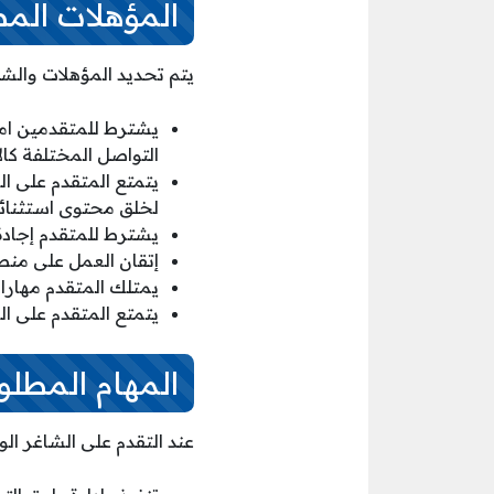
المؤهلات المطلوبة لوظا
يتم تحديد المؤهلات والشروط للقبول في
يشترط للمتقدمين امت
التواصل المختلفة كال
يتمتع المتقدم على ال
لخلق محتوى استثنائي
يشترط للمتقدم إجادة ك
إتقان العمل على منصتي كانفا CANVA ومنصة CapCut وغيرها من 
يمتلك المتقدم مهارات
يتمتع المتقدم على ال
المهام المطلو
عند التقدم على الشاغر ال