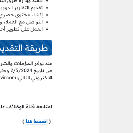
تنفيذ وإدارة طرق ال
تقديم التقارير الدور
إنشاء محتوى حصري وج
التواصل مع العملاء 
العمل على تطوير أحد
طريقة التقديم
من تار
الالكتروني التالي: info@wowvir.com.
لمتابعة قناة الوظائف عل
(
اضغط هنا
)