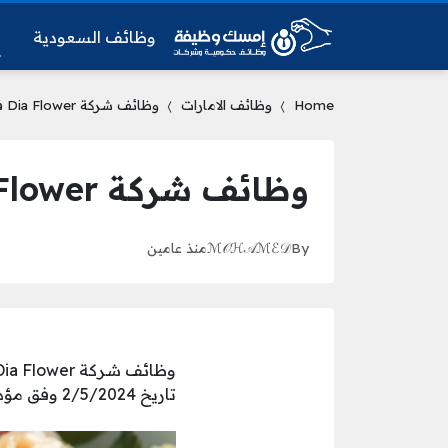
وظائف السعودية
و
Home
وظائف الامارات
وظائف شركة Dia Flower في دبي الإمارات
وظائف شركة Dia Flower في دبي الإمارات
By
ℳ𝒪ℋ𝒜ℳℰ𝒟
منذ عامين
تاريخ 2/5/2024 وفق مؤهلات وشروط للقبول للشاغر التالي: