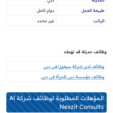
المدينة
دبي
طبيعة العمل
دوام كامل
الراتب
غير محدد
وظائف حديثة قد تهمك
وظائف لدى شركة سيفورا في دبي
وظائف مؤسسة دبي للمرأة في دبي
المؤهلات المطلوبة لوظائف شركة Al
Nexzit Consults