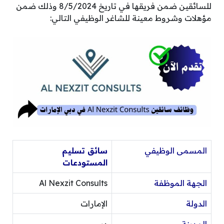
للسائقين ضمن فريقها في تاريخ 8/5/2024 وذلك ضمن
مؤهلات وشروط معينة للشاغر الوظيفي التالي:
المسمى الوظيفي
سائق تسليم
المستودعات
الجهة الموظفة
Al Nexzit Consults
الدولة
الإمارات