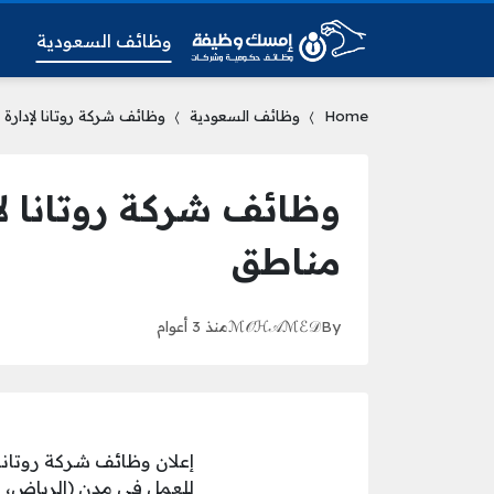
وظائف السعودية
و
Home
وظائف السعودية
وظائف شركة روتانا لإدارة
وظائف شركة روتانا لإ
مناطق
By
ℳ𝒪ℋ𝒜ℳℰ𝒟
منذ 3 أعوام
إعلان وظائف شركة روتانا ل
للعمل في مدن (الرياض، الخ