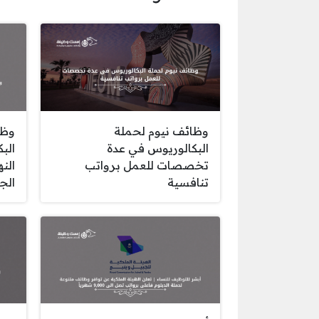
وظائف نيوم لحملة
وظا
البكالوريوس في عدة
الب
تخصصات للعمل برواتب
الن
تنافسية
الج