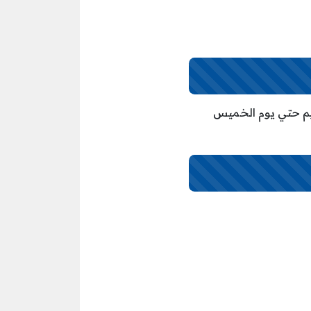
23/ه‍ الموافق 4/2/2024م ويستمر التقديم حتي يوم الخميس