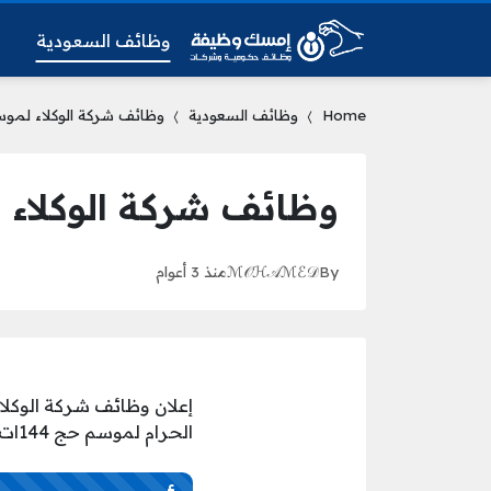
وظائف السعودية
و
Home
وظائف السعودية
وظائف شركة الوكلاء لموسم حج 1445ه‍ للعمل بمط
وظائف شركة الوكلاء لموسم حج 1445ه‍ لل
By
ℳ𝒪ℋ𝒜ℳℰ𝒟
منذ 3 أعوام
إعلان وظائف شركة الوكل
الحرام لموسم حج 144ات المملكة، وذلك وفق التفاصيل التالية: