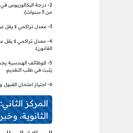
2- درجة البكالوريوس في 
من 3 سنوات).
3- معدل تراكمي لا يقل عن (2 من 4) أو (3 من 5) أو ما يعادلهم لتخصصات (الهندسة، تقنية المعلومات، العلوم).
القانون).
5- للوظائف الهندسية يج
يثبت في طلب التقديم.
6- اجتياز امتحان القبول والمقابلة الشخصية والفحص الطبي.
المركز الثاني
الثانوية، وخبرة 3 سنوات أو أ