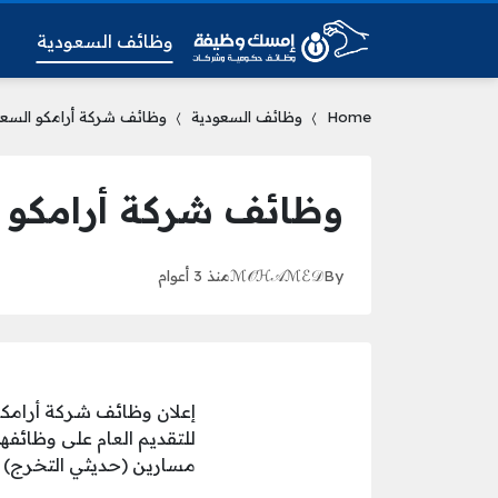
وظائف السعودية
و
Home
وظائف السعودية
وظائف شركة أرامكو السعودي
وظائف شركة أرامكو ال
By
ℳ𝒪ℋ𝒜ℳℰ𝒟
منذ 3 أعوام
إعلان وظائف شركة أرامكو ا
للتقديم العام على وظائف
مسارين (حديثي التخرج) و 