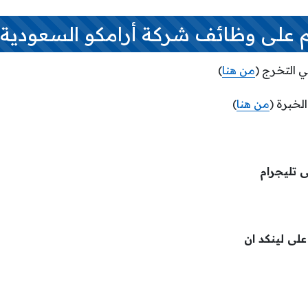
م على وظائف شركة أرامكو السعودية
 التخرج (
من هنا
)
لخبرة (
من هنا
)
ى تليجرام
 على لينكد ان