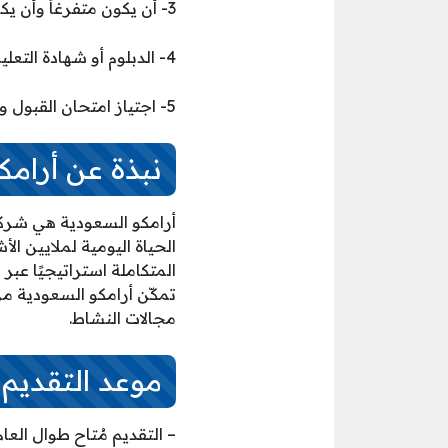
3- أن يكون متفرغاً وأن يكون حاصلاً على درجة البكالوريوس أو أعلى.
4- الدبلوم أو شهادة التعليم الثانوي بنظام التعليم الكامل.
5- اجتياز امتحان القبول والمقابلة الشخصية والفحص الطبي.
نبذة عن أرامك
أرامكو السعودية هي شركة 
الحياة اليومية لملايين ال
المتكاملة استراتيجيًا عبر
تمكّن أرامكو السعودية م
مجالات النشاط.
موعد التقديم
– التقديم مُتاح طوال العام