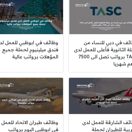
ئف في دبي للنساء من
وظائف في ابوظبي للعمل لد
ة الثانوية فأعلى للعمل لدى
فندق ميلينيوم لحملة جميع
TASC برواتب تصل الى 7500
المؤهلات برواتب عالية
م شهريا
ئف الشارقة للعمل لدى
وظائف طيران الاتحاد للعمل
ربية للطيران لحملة
في ابوظبي اليوم برواتب