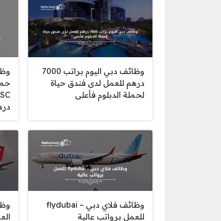
وظائف دبي اليوم براتب 7000
وظا
درهم للعمل لدى فندق حياة
حمل
لحملة الدبلوم فأعلى
دره
وظائف فلاي دبي – flydubai
وظا
للعمل برواتب عالية
الع