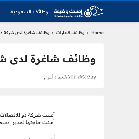
وظائف السعودية
و
Home
وظائف الامارات
وظائف شاغرة لدى شركة دو ل
وظائف شاغرة لدى شرك
By
ℳ𝒪ℋ𝒜ℳℰ𝒟
منذ 3 أعوام
أعلنت شركة دو للاتصالات
أعلنت حاجتها لمدير تسعي