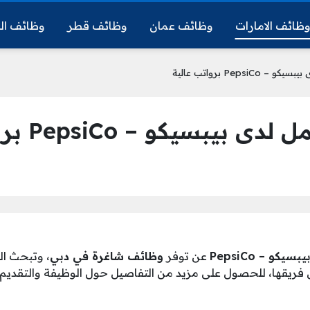
ظائف الامارات
وظائف عمان
وظائف قطر
وظائف ال
Peps برواتب عالية
يكو – PepsiCo برواتب عالية
يبسيكو – PepsiCo
عن توفر
وظائف شاغرة في دبي
، وتبحث ا
 فريقها، للحصول على مزيد من التفاصيل حول الوظيفة والتقديم،