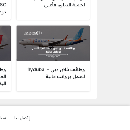
لحملة الدبلوم فأعلى
دره
وظائف فلاي دبي – flydubai
وظا
للعمل برواتب عالية
الع
الب
إتصل بنا
سيا