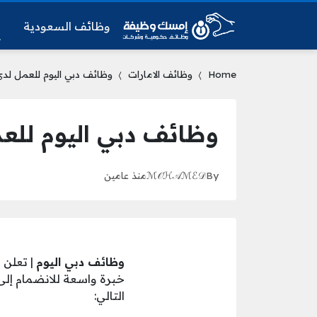
وظائف السعودية
و
Home
وظائف الامارات
وظائف دبي اليوم للعمل لدى بيبسيكو – iCo
وظائف دبي اليوم للعمل لدى بيبس
By
ℳ𝒪ℋ𝒜ℳℰ𝒟
منذ عامين
وظائف دبي اليوم
| تعلن
ب
خبرة واسعة للانضمام إلى
التالي: