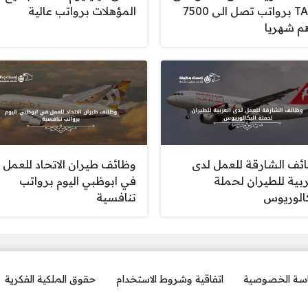
TASC برواتب تصل الى 7500
المؤهلات برواتب عالية
م شهريا
ئف الشارقة للعمل لدى
وظائف طيران الاتحاد للعمل
ربية للطيران لحملة
في ابوظبي اليوم برواتب
كالوريوس
تنافسية
سة الخصوصية
اتفاقية وشروط الاستخدام
حقوق الملكية الفكرية