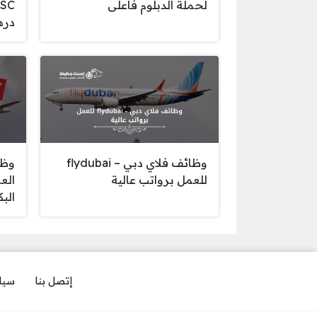
لحملة الدبلوم فأعلى
دره
وظائف فلاي دبي – flydubai
وظا
للعمل برواتب عالية
الع
الب
إتصل بنا
سيا