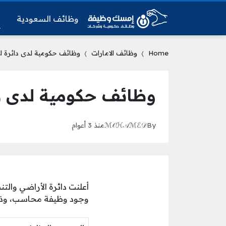
وظائف السعودية
و
Home
وظائف الامارات
وظائف حكومية لدى دائرة ال
وظائف حكومية لدى دا
By
ℳ𝒪ℋ𝒜ℳℰ𝒟
منذ 3 أعوام
أعلنت دائرة الأراضي وال
وجود وظيفة محاسب، وذلك 