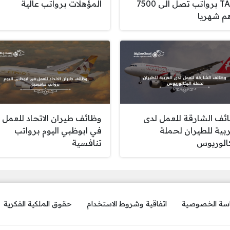
TASC برواتب تصل الى 7500
المؤهلات برواتب عالية
م شهريا
ئف الشارقة للعمل لدى
وظائف طيران الاتحاد للعمل
ربية للطيران لحملة
في ابوظبي اليوم برواتب
كالوريوس
تنافسية
سة الخصوصية
اتفاقية وشروط الاستخدام
حقوق الملكية الفكرية