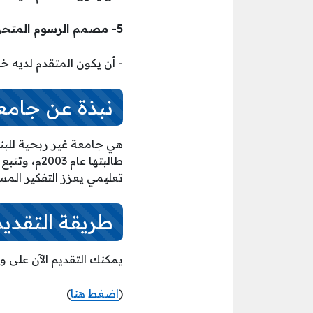
5- مصمم الرسوم المتحركة (رجال / نساء):
­- أن يكون المتقدم لديه خبرة في هذ
نبذة عن جامعة
طالبتها عا
تعليمي يعزز التفكير المست
طريقة التقدي
يمكنك التقديم الآن على و
(
اضغط هنا
)