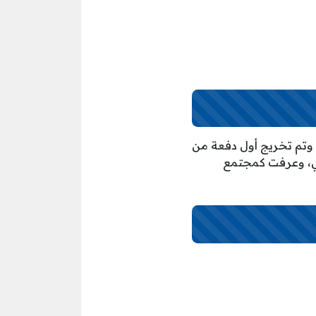
عة غير ربحية للبنات بجدة في المملكة العربية السعودية، فتحت أبوابها عام 1999م وتم تخريج أول دفعة من
العالي، وعرفت كمجتمع