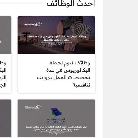
أحدث الوظائف
وظائف نيوم لحملة
وظا
البكالوريوس في عدة
الب
تخصصات للعمل برواتب
الن
تنافسية
الج