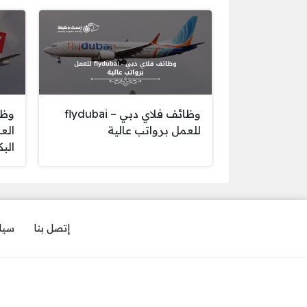
وظائف فلاي دبي – flydubai
وظا
للعمل برواتب عالية
الع
الب
إتصل بنا
سيا