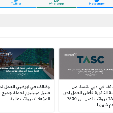
Twitter
WhatsApp
Messenger
ئف في دبي للنساء من
وظائف في ابوظبي للعمل لد
ة الثانوية فأعلى للعمل لدى
فندق ميلينيوم لحملة جميع
TASC برواتب تصل الى 7500
المؤهلات برواتب عالية
م شهريا