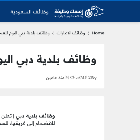
وظائف السعودية
و
Home
وظائف الامارات
وظائف بلدية دبي اليوم للعم
وظائف بلدية دبي اليو
By
ℳ𝒪ℋ𝒜ℳℰ𝒟
منذ عامين
وظائف بلدية دبي
| تعلن
للانضمام إلى فريقها، للح