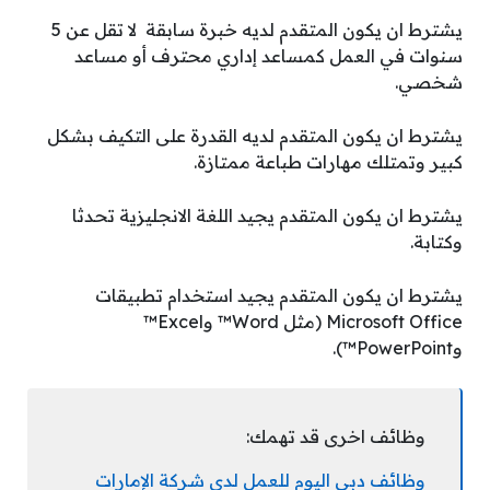
يشترط ان يكون المتقدم لديه خبرة سابقة لا تقل عن 5
سنوات في العمل كمساعد إداري محترف أو مساعد
شخصي.
يشترط ان يكون المتقدم لديه القدرة على التكيف بشكل
كبير وتمتلك مهارات طباعة ممتازة.
يشترط ان يكون المتقدم يجيد اللغة الانجليزية تحدثا
وكتابة.
يشترط ان يكون المتقدم يجيد استخدام تطبيقات
Microsoft Office (مثل Word™ وExcel™
وPowerPoint™).
وظائف اخرى قد تهمك:
وظائف دبي اليوم للعمل لدى شركة الإمارات