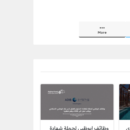
More
ى
وظائف ابوظبي لحملة شهادة