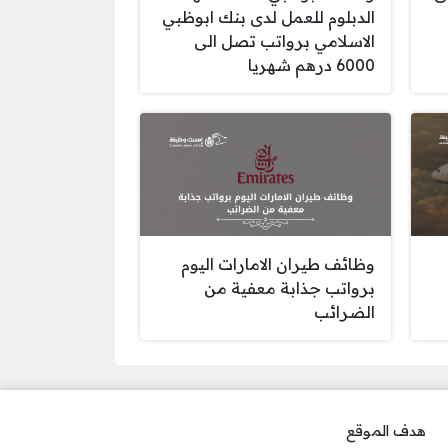
الدبلوم للعمل لدى بنك ابوظبي
الاسلامي برواتب تصل الى
6000 درهم شهريا
وظائف طيران الامارات اليوم
برواتب جذابة معفية من
الضرائب
هدف الموقع