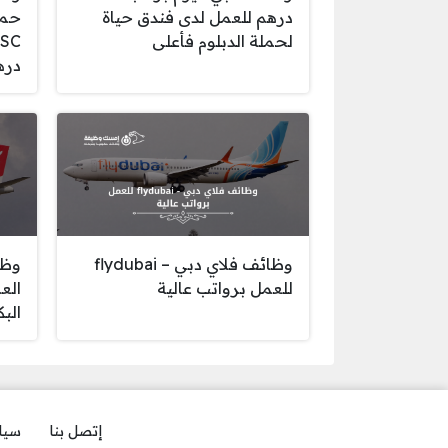
درهم للعمل لدى فندق حياة
حمل
لحملة الدبلوم فأعلى
دره
وظائف فلاي دبي – flydubai
وظا
للعمل برواتب عالية
الع
الب
إتصل بنا
سيا