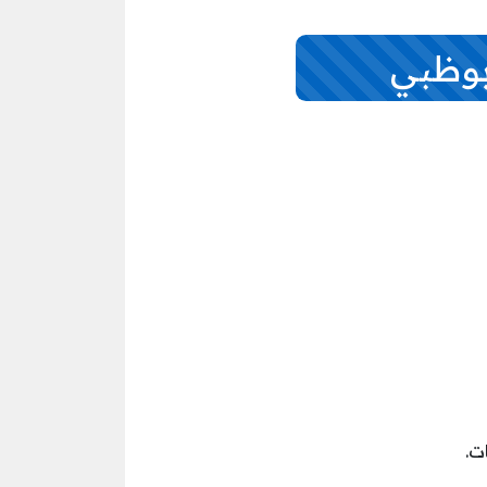
بوظبي
ت.