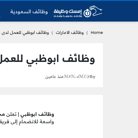
وظائف السعودية
و
Home
وظائف الامارات
وظائف ابوظبي للعمل لدى م
وظائف ابوظبي للعمل
By
ℳ𝒪ℋ𝒜ℳℰ𝒟
منذ عامين
وظائف ابوظبي
| تعلن
مج
واسعة للانضمام إلى فريقه