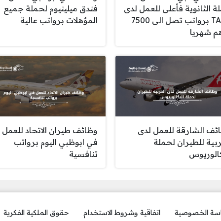
ة الثانوية فأعلى للعمل لدى
فندق ميلينيوم لحملة جميع
TASC برواتب تصل الى 7500
المؤهلات برواتب عالية
م شهريا
ئف الشارقة للعمل لدى
وظائف طيران الاتحاد للعمل
ربية للطيران لحملة
في ابوظبي اليوم برواتب
كالوريوس
تنافسية
سة الخصوصية
اتفاقية وشروط الاستخدام
حقوق الملكية الفكرية