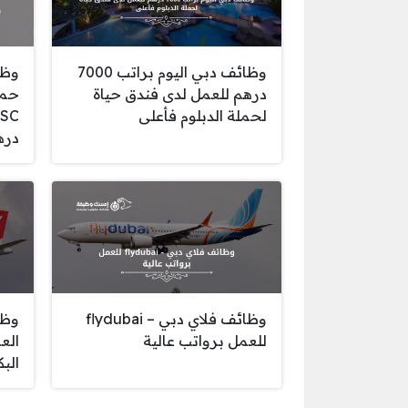
وظائف دبي اليوم براتب 7000
وظا
درهم للعمل لدى فندق حياة
حمل
لحملة الدبلوم فأعلى
دره
وظائف فلاي دبي – flydubai
وظا
للعمل برواتب عالية
الع
الب