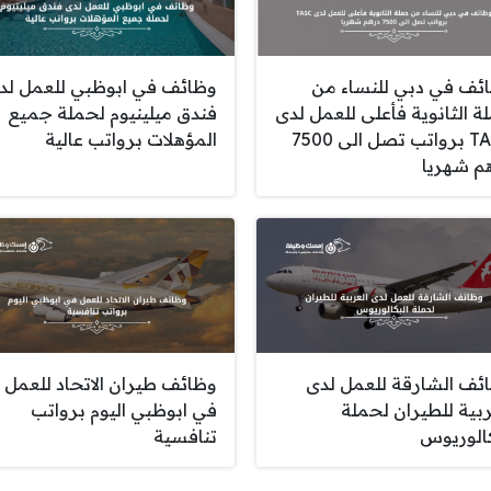
ئف في دبي للنساء من
وظائف في ابوظبي للعمل لد
ة الثانوية فأعلى للعمل لدى
فندق ميلينيوم لحملة جميع
TASC برواتب تصل الى 7500
المؤهلات برواتب عالية
م شهريا
ئف الشارقة للعمل لدى
وظائف طيران الاتحاد للعمل
ربية للطيران لحملة
في ابوظبي اليوم برواتب
كالوريوس
تنافسية