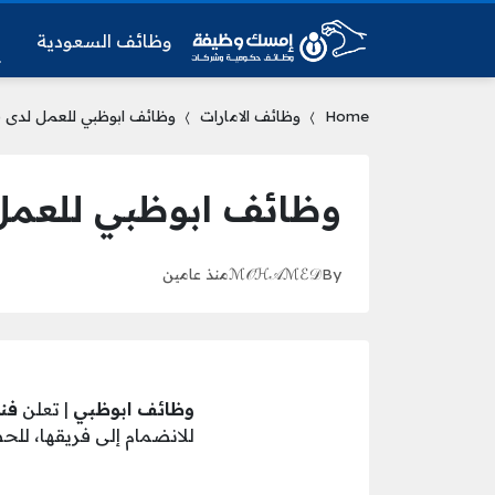
وظائف السعودية
و
Home
وظائف الامارات
وظائف ابوظبي للعمل لدى ف
وظائف ابوظبي للعمل 
By
ℳ𝒪ℋ𝒜ℳℰ𝒟
منذ عامين
وظائف ابوظبي
| تعلن
فنا
للانضمام إلى فريقها، للح