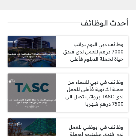
أحدث الوظائف
وظائف دبي اليوم براتب
7000 درهم للعمل لدى فندق
حياة لحملة الدبلوم فأعلى
وظائف في دبي للنساء من
حملة الثانوية فأعلى للعمل
لدى TASC برواتب تصل الى
7500 درهم شهريا
وظائف في ابوظبي للعمل
لدى فندق ميلينيوم لحملة