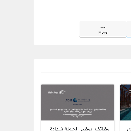
More
ى
وظائف ابوظبي لحملة شهادة