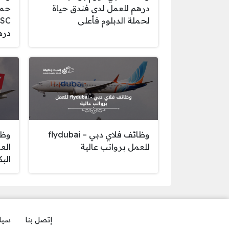
درهم للعمل لدى فندق حياة
حمل
لحملة الدبلوم فأعلى
دره
وظائف فلاي دبي – flydubai
وظا
للعمل برواتب عالية
الع
الب
إتصل بنا
سيا