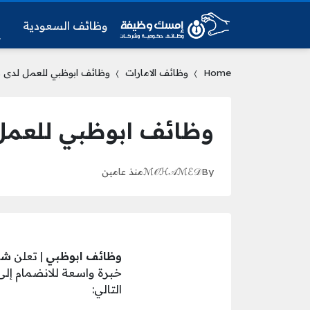
وظائف السعودية
و
Home
وظائف الامارات
وظائف ابوظبي للعمل لدى شرك
وظائف ابوظبي للعمل 
By
ℳ𝒪ℋ𝒜ℳℰ𝒟
منذ عامين
وظائف ابوظبي
| تعلن
شر
خبرة واسعة للانضمام إلى
التالي: