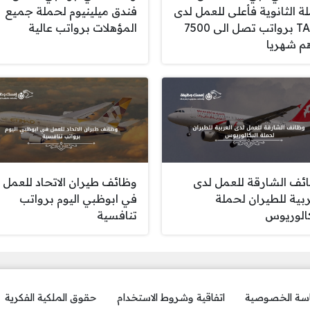
ة الثانوية فأعلى للعمل لدى
فندق ميلينيوم لحملة جميع
TASC برواتب تصل الى 7500
المؤهلات برواتب عالية
م شهريا
ئف الشارقة للعمل لدى
وظائف طيران الاتحاد للعمل
ربية للطيران لحملة
في ابوظبي اليوم برواتب
كالوريوس
تنافسية
سة الخصوصية
اتفاقية وشروط الاستخدام
حقوق الملكية الفكرية