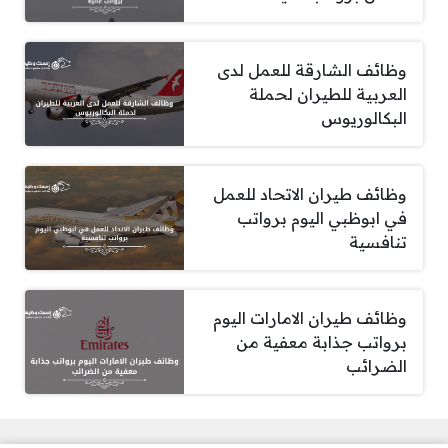
وظائف الشارقة للعمل لدى
العربية للطيران لحملة
البكالوريوس
وظائف طيران الاتحاد للعمل
في ابوظبي اليوم برواتب
تنافسية
وظائف طيران الامارات اليوم
برواتب جذابة معفية من
الضرائب