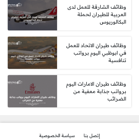
وظائف الشارقة للعمل لدى
العربية للطيران لحملة
البكالوريوس
وظائف طيران الاتحاد للعمل
في ابوظبي اليوم برواتب
تنافسية
وظائف طيران الامارات اليوم
برواتب جذابة معفية من
الضرائب
إتصل بنا
سياسة الخصوصية