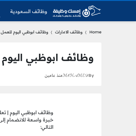
وظائف السعودية
و
Home
وظائف الامارات
وظائف ابوظبي اليوم للعمل لدى هيلتون – 
وظائف ابوظبي اليوم للعمل لدى 
By
ℳ𝒪ℋ𝒜ℳℰ𝒟
منذ عامين
وظائف ابوظبي اليوم | تعل
خبرة واسعة للانضمام إلى
التالي: