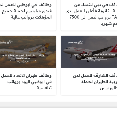
ئف في دبي للنساء من
وظائف في ابوظبي للعمل لد
ة الثانوية فأعلى للعمل لدى
فندق ميلينيوم لحملة جميع
TASC برواتب تصل الى 7500
المؤهلات برواتب عالية
م شهريا
ئف الشارقة للعمل لدى
وظائف طيران الاتحاد للعمل
ربية للطيران لحملة
في ابوظبي اليوم برواتب
كالوريوس
تنافسية