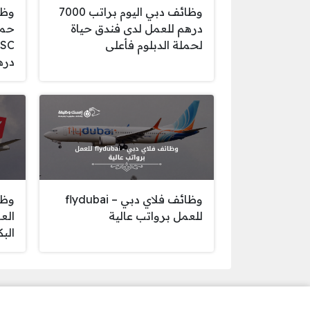
وظائف دبي اليوم براتب 7000
وظا
درهم للعمل لدى فندق حياة
حمل
لحملة الدبلوم فأعلى
دره
وظائف فلاي دبي – flydubai
وظا
للعمل برواتب عالية
الع
الب