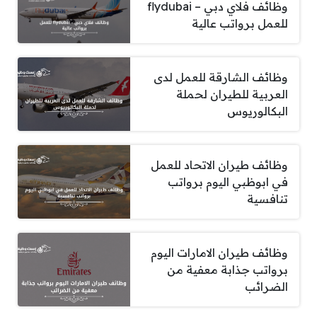
وظائف فلاي دبي – flydubai
للعمل برواتب عالية
وظائف الشارقة للعمل لدى
العربية للطيران لحملة
البكالوريوس
وظائف طيران الاتحاد للعمل
في ابوظبي اليوم برواتب
تنافسية
وظائف طيران الامارات اليوم
برواتب جذابة معفية من
الضرائب