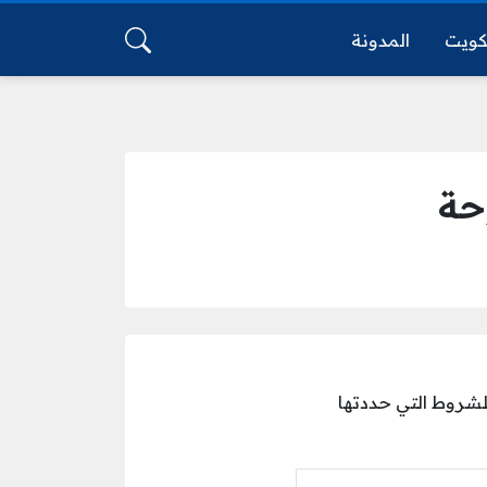
كويت
المدونة
حة
للشروط التي حددتها