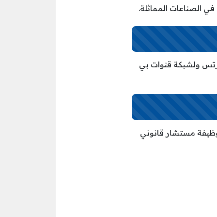
ي الصناعات المماثلة.
ة ل قنوات بي إن سبورتس ولشبكة قنوات بي
وظيفة مستشار قانوني