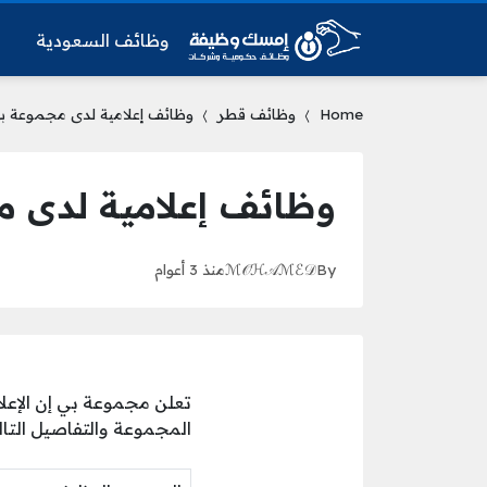
وظائف السعودية
و
Home
وظائف قطر
وظائف إعلامية لدى مجموعة بي 
وظائف إعلامية لدى مج
By
ℳ𝒪ℋ𝒜ℳℰ𝒟
منذ 3 أعوام
تعلن مجموعة بي إن الإعلا
المجموعة والتفاصيل التالي