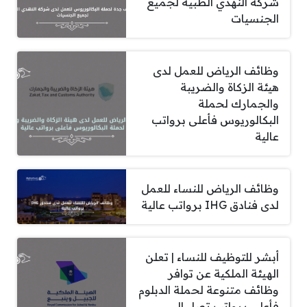
شركة النهدي الطبية لجميع
الجنسيات
وظائف الرياض للعمل لدى
هيئة الزكاة والضريبة
والجمارك لحملة
البكالوريوس فأعلى برواتب
عالية
وظائف الرياض للنساء للعمل
لدى فنادق IHG برواتب عالية
أبشر للتوظيف للنساء | تعلن
الهيئة الملكية عن توافر
وظائف متنوعة لحملة الدبلوم
فأعلى برواتب تصل الى