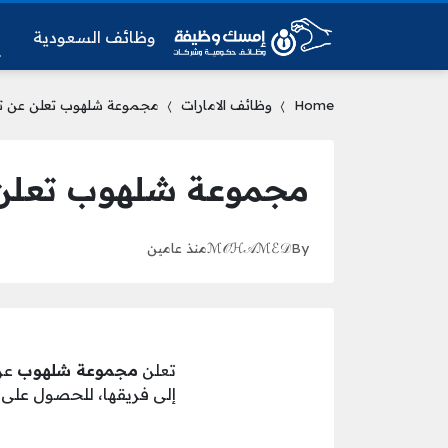
وظائف السعودية
و
Home
وظائف الامارات
مجموعة شلهوب تعلن عن تو
مجموعة شلهوب تعلن 
By
ℳ𝒪ℋ𝒜ℳℰ𝒟
منذ عامين
تعلن
مجموعة شلهوب
عن
إلى فريقها، للحصول على م