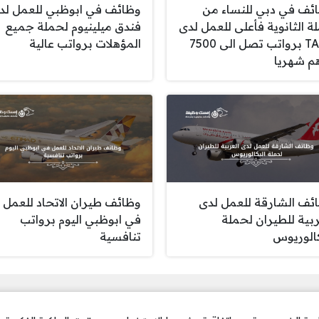
ئف في دبي للنساء من
وظائف في ابوظبي للعمل لد
ة الثانوية فأعلى للعمل لدى
فندق ميلينيوم لحملة جميع
TASC برواتب تصل الى 7500
المؤهلات برواتب عالية
م شهريا
ئف الشارقة للعمل لدى
وظائف طيران الاتحاد للعمل
ربية للطيران لحملة
في ابوظبي اليوم برواتب
كالوريوس
تنافسية