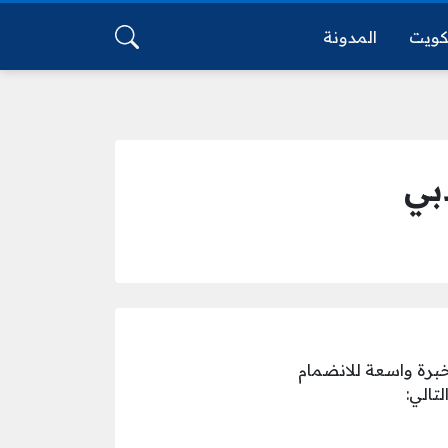
كويت
المدونة
بي
رة واسعة للانضمام
تالي: