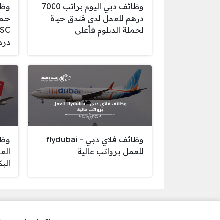
وظائف دبي اليوم براتب 7000
وظا
درهم للعمل لدى فندق حياة
حمل
لحملة الدبلوم فأعلى
دره
وظائف فلاي دبي – flydubai
وظا
للعمل برواتب عالية
الع
الب