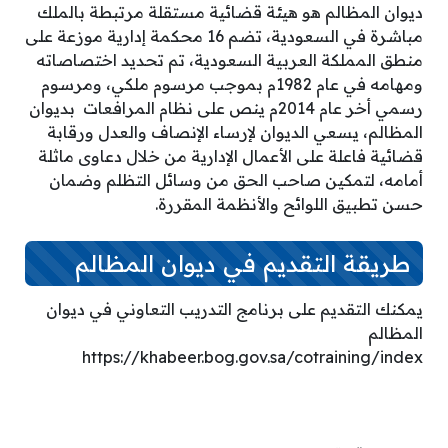
ديوان المظالم هو هيئة قضائية مستقلة مرتبطة بالملك
مباشرة في السعودية، تضم 16 محكمة إدارية موزعة على
منطق المملكة العربية السعودية، تم تحديد اختصاصاته
ومهامه في عام 1982م بموجب مرسوم ملكي، ومرسوم
رسمي أخر عام 2014م ينص على نظام المرافعات بديوان
المظالم، يسعي الديوان لإرساء الإنصاف والعدل ورقابة
قضائية فاعلة على الأعمال الإدارية من خلال دعاوى ماثلة
أمامه، لتمكين صاحب الحق من وسائل التظلم وضمان
حسن تطبيق اللوائح والأنظمة المقررة.
طريقة التقديم في ديوان المظالم
يمكنك التقديم على برنامج التدريب التعاوني في ديوان
المظالم
https://khabeer.bog.gov.sa/cotraining/index