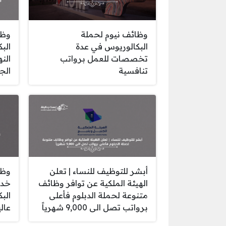
وظائف نيوم لحملة
وظا
البكالوريوس في عدة
الب
تخصصات للعمل برواتب
الن
تنافسية
الج
أبشر للتوظيف للنساء | تعلن
وظا
الهيئة الملكية عن توافر وظائف
خدم
متنوعة لحملة الدبلوم فأعلى
الب
برواتب تصل الى 9,000 شهرياً
عالي