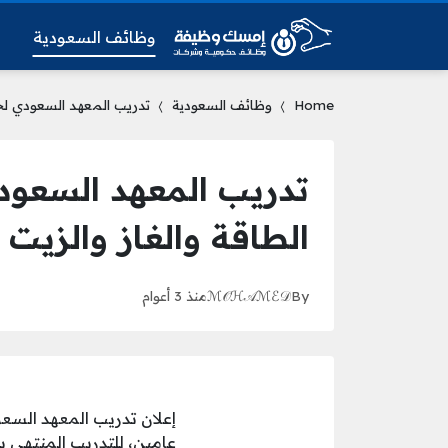
وظائف السعودية
و
Home
وظائف السعودية
تدريب المعهد السعودي لخد
تدريب المعهد السعود
الطاقة والغاز والزيت
By
ℳ𝒪ℋ𝒜ℳℰ𝒟
منذ 3 أعوام
إعلان تدريب المعهد السعو
عامين، للتدريب المنتهي 