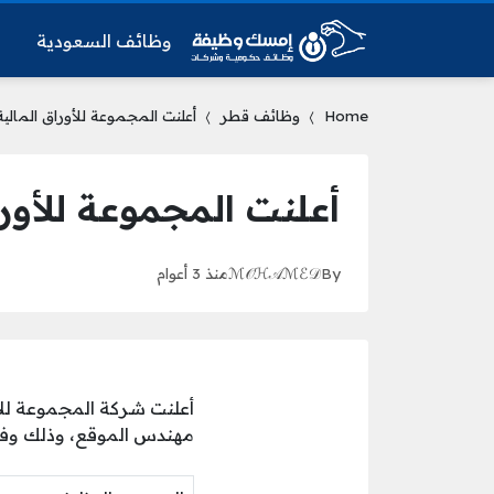
وظائف السعودية
و
Home
وظائف قطر
أعلنت المجموعة للأوراق المال
أعلنت المجموعة للأور
By
ℳ𝒪ℋ𝒜ℳℰ𝒟
منذ 3 أعوام
أعلنت شركة المجموعة للأ
مهندس الموقع، وذلك وفقً