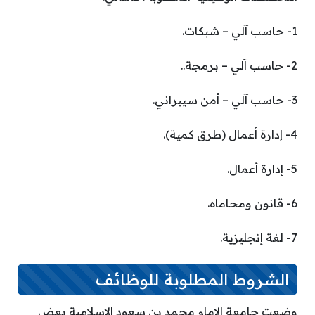
1- حاسب آلي – شبكات.
2- حاسب آلي – برمجة..
3- حاسب آلي – أمن سيبراني.
4- إدارة أعمال (طرق كمية).
5- إدارة أعمال.
6- قانون ومحاماه.
7- لغة إنجليزية.
الشروط المطلوبة للوظائف
وضعت جامعة الإمام محمد بن سعود الإسلامية بعض