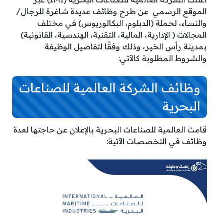
الموقع الرسمي عن طرح وظائف عديدة شاغرة للرجال/
والنساء، لحملة (الدبلوم، البكالوريوس) في مختلف
المجالات ( الإدارية، المالية، التقنية، الهندسية، القانونية)
بمدينة رأس الخير، وذلك وفقًا لتفاصيل الوظيفة
والشروط المطلوبة كالآتي:
وظائف الشركة العالمية للصناعات
البحرية
قامت العالمية للصناعات البحرية بالإعلان عن حاجتها لعدة
وظائف في التخصصات الآتية: